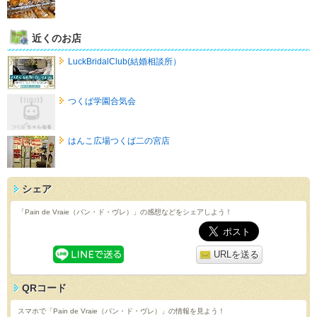
近くのお店
LuckBridalClub(結婚相談所）
つくば学園合気会
はんこ広場つくば二の宮店
シェア
「Pain de Vraie（パン・ド・ヴレ）」の感想などをシェアしよう！
URLを送る
QRコード
スマホで「Pain de Vraie（パン・ド・ヴレ）」の情報を見よう！