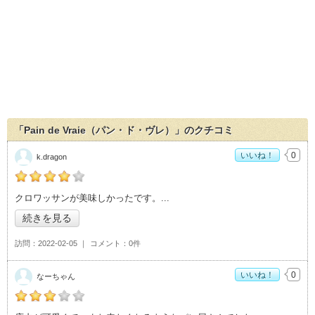
「Pain de Vraie（パン・ド・ヴレ）」のクチコミ
いいね！
0
k.dragon
の「Pain de Vraie（パン・ド・ヴレ）」おすすめ度：
4
クロワッサンが美味しかったです。
続きを見る
訪問
2022-02-05
コメント
0件
いいね！
0
なーちゃん
の「Pain de Vraie（パン・ド・ヴレ）」おすすめ度：
3