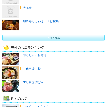
太丸鮨
廻鮮寿司 かねき つくば桜店
もっと見る
寿司のお店ランキング
寿司処やぐら 本店
二代目 寿し松
すし食堂 おはん
近くのお店
ぶたくし とんとん