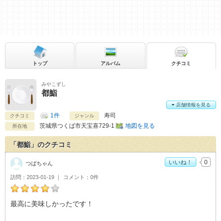
トップ
アルバム
クチコミ
みやこずし
都鮨
店舗情報を見る
1件
寿司
クチコミ
ジャンル
茨城県
つくば市天宝喜729-1
地図を見る
所在地
「都鮨」のクチコミ
いいね！
0
つばちゃん
訪問
2023-01-19
コメント
0件
つばちゃんの都鮨おすすめ度：
4
最高に美味しかったです！