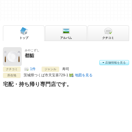
トップ
アルバム
クチコミ
みやこずし
都鮨
店舗情報を見る
1件
寿司
クチコミ
ジャンル
茨城県
つくば市天宝喜729-1
地図を見る
所在地
宅配・持ち帰り専門店です。