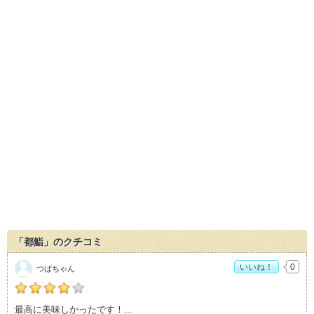
「都鮨」のクチコミ
いいね！
0
つばちゃん
の「都鮨」おすすめ度：
4
最高に美味しかったです！