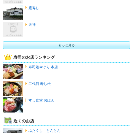
鷹寿し
天神
もっと見る
寿司のお店ランキング
寿司処やぐら 本店
二代目 寿し松
すし食堂 おはん
近くのお店
ぶたくし とんとん