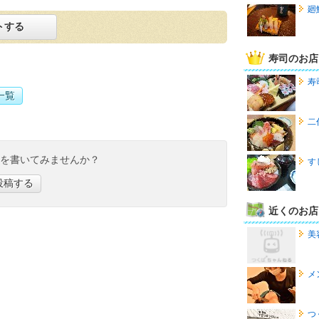
廻
トする
寿司のお店
寿
一覧
二
ミを書いてみませんか？
す
投稿する
近くのお店
美
メ
つ