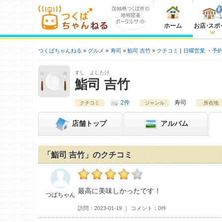
ホーム
お店
・
スポ
つくばちゃんねる
グルメ
寿司
鮨司 吉竹
クチコミ
日曜営業
予約
すし よしたけ
鮨司 吉竹
2件
寿司
クチコミ
ジャンル
所在地
店舗
トップ
アルバム
「鮨司 吉竹」のクチコミ
つばちゃんの鮨司 吉竹おすすめ度：
4
最高に美味しかったです！
つばちゃん
訪問
2023-01-19
コメント
0件