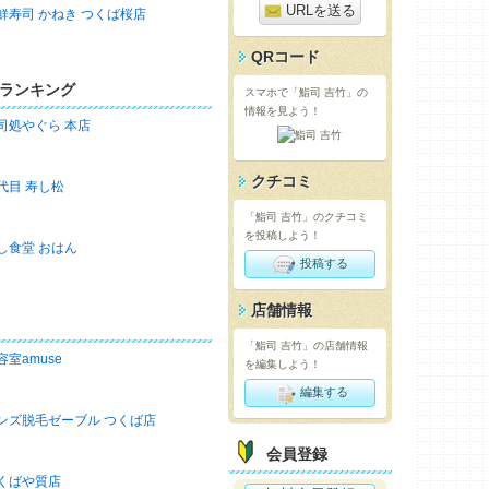
URLを送る
鮮寿司 かねき つくば桜店
QRコード
ランキング
スマホで「鮨司 吉竹」の
情報を見よう！
司処やぐら 本店
クチコミ
代目 寿し松
「鮨司 吉竹」のクチコミ
を投稿しよう！
し食堂 おはん
投稿する
店舗情報
「鮨司 吉竹」の店舗情報
容室amuse
を編集しよう！
編集する
ンズ脱毛ゼーブル つくば店
会員登録
くばや質店