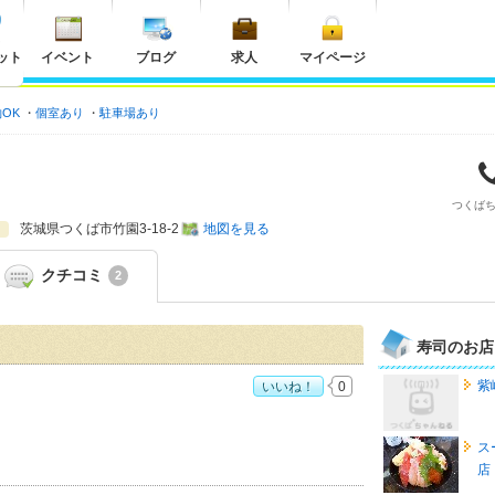
ット
イベント
ブログ
求人
マイページ
OK
個室あり
駐車場あり
つくば
茨城県
つくば市竹園3-18-2
地図を見る
クチコミ
2
寿司のお店
紫
いいね！
0
ス
店