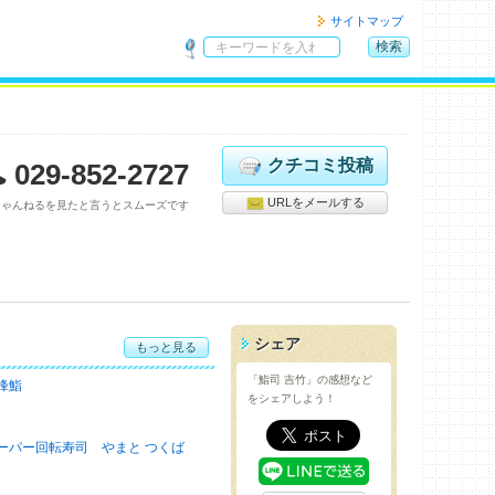
サイトマップ
検索
サ
イ
ト
内
検
クチコミ投稿
029-852-2727
索
URLをメールする
ちゃんねるを見たと言うとスムーズです
シェア
もっと見る
「鮨司 吉竹」の感想など
峰鮨
をシェアしよう！
ーパー回転寿司 やまと つくば