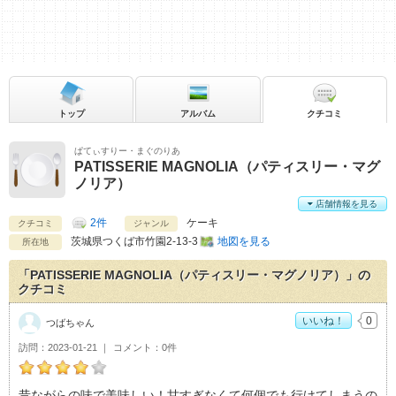
トップ
アルバム
クチコミ
ぱてぃすりー・まぐのりあ
PATISSERIE MAGNOLIA（パティスリー・マグ
ノリア）
店舗情報を見る
2件
ケーキ
クチコミ
ジャンル
茨城県
つくば市竹園2-13-3
地図を見る
所在地
「PATISSERIE MAGNOLIA（パティスリー・マグノリア）」の
クチコミ
いいね！
0
つばちゃん
訪問
2023-01-21
コメント
0件
つばちゃんのPATISSERIE MAGNOLIA（パティスリー・マグノ
昔ながらの味で美味しい！甘すぎなくて何個でも行けてしまうの