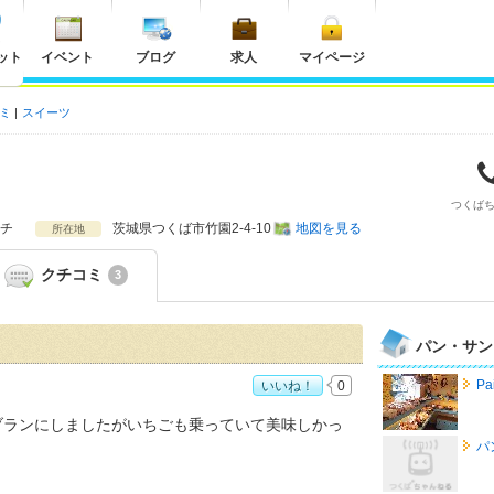
ット
イベント
ブログ
求人
マイページ
ミ
スイーツ
つくば
チ
茨城県
つくば市竹園2-4-10
地図を見る
所在地
クチコミ
3
パン・サン
P
いいね！
0
ブランにしましたがいちごも乗っていて美味しかっ
パ