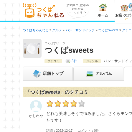
ホーム
お店
・
スポ
つくばちゃんねる
グルメ
パン・サンドイッチ
つくばsweets
クチコ
つくばすいーつ
つくばsweets
3件
パン・サンドイッ
クチコミ
ジャンル
店舗
トップ
アルバム
「つくばsweets」のクチコミ
かしわやのつくばsweetsおすすめ度：
4
どれも美味しそうで悩みました。さくらモン
かしわや
たです！
訪問
2022-12-17
コメント
0件