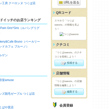
URLを送る
ン工房 クーロンヌ つくば店
QRコード
ドイッチのお店ランキング
スマホで「つくば
sweets」の情報を見よ
 Pain Gris*Gris（ルパングリグ
う！
）
akery&Cafe Bruno（ベーカリー
クチコミ
ンドカフェ ブルーノ）
「つくばsweets」のクチ
ルゲン
コミを投稿しよう！
投稿する
店舗情報
容室amuse
「つくばsweets」の店舗
情報を編集しよう！
編集する
ンズ脱毛ゼーブル つくば店
会員登録
くばや質店