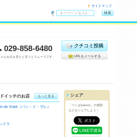
サイトマップ
検索
サ
イ
ト
内
検
クチコミ投稿
029-858-6480
索
URLをメールする
ちゃんねるを見たと言うとスムーズです
シェア
ドイッチのお店
もっと見る
「つくばsweets」の感想
ain de Vraie（パン・ド・ヴレ）
などをシェアしよう！
ンドラ