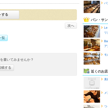
パ
トする
パン・サン
次へ
Le
リ
一覧
B
ア
モ
ミを書いてみませんか？
投稿する
近くのお店
美
メ
つ