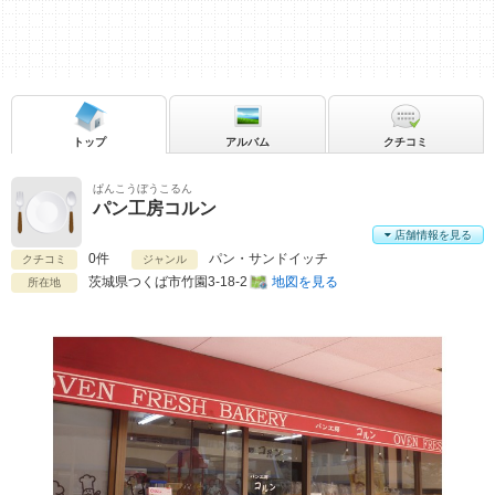
トップ
アルバム
クチコミ
ぱんこうぼうこるん
パン工房コルン
店舗情報を見る
0件
パン・サンドイッチ
クチコミ
ジャンル
茨城県
つくば市竹園3-18-2
地図を見る
所在地