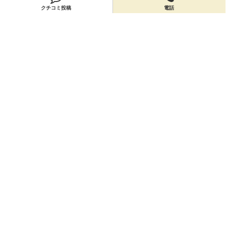
クチコミ投稿
電話
店舗情報
「パン工房コルン」の店舗情報を編集しよう！
編集する
会員登録
無料会員登録
オーナー申請
オーナー申請
閉店申請
閉店申請