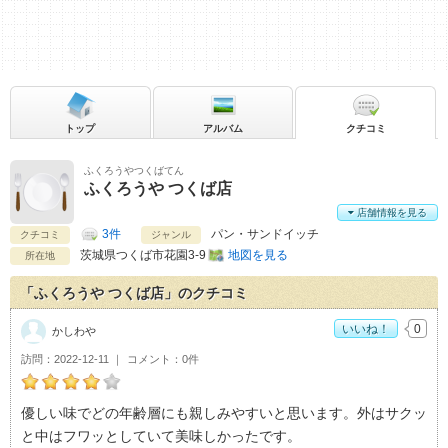
トップ
アルバム
クチコミ
ふくろうやつくばてん
ふくろうや つくば店
店舗情報を見る
3件
パン・サンドイッチ
クチコミ
ジャンル
茨城県
つくば市花園3-9
地図を見る
所在地
「ふくろうや つくば店」のクチコミ
いいね！
0
かしわや
訪問
2022-12-11
コメント
0件
かしわやのふくろうや つくば店おすすめ度：
4
優しい味でどの年齢層にも親しみやすいと思います。外はサクッ
と中はフワッとしていて美味しかったです。