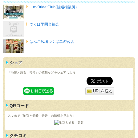
LuckBridalClub(結婚相談所）
つくば学園合気会
はんこ広場つくば二の宮店
シェア
「地鶏と酒肴 音音」の感想などをシェアしよう！
URLを送る
QRコード
スマホで「地鶏と酒肴 音音」の情報を見よう！
クチコミ