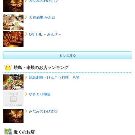
みなみのわびさび
大衆酒場 かん助
ON THE ～おんざ～
もっと見る
焼鳥・串焼のお店ランキング
焼鳥刺身・けんこう料理 八笑
やきとり柳仙
みなみのわびさび
近くのお店