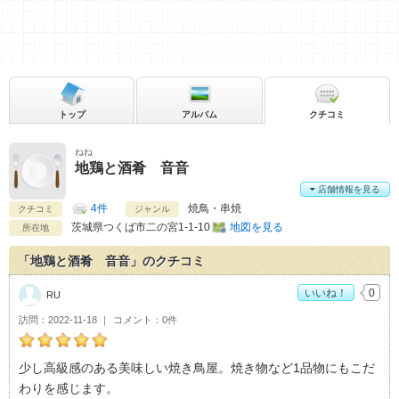
トップ
アルバム
クチコミ
ねね
地鶏と酒肴 音音
店舗情報を見る
4件
焼鳥・串焼
クチコミ
ジャンル
茨城県
つくば市二の宮1-1-10
地図を見る
所在地
「地鶏と酒肴 音音」のクチコミ
いいね！
0
RU
訪問
2022-11-18
コメント
0件
RUの地鶏と酒肴 音音おすすめ度：
5
少し高級感のある美味しい焼き鳥屋。焼き物など1品物にもこだ
わりを感じます。