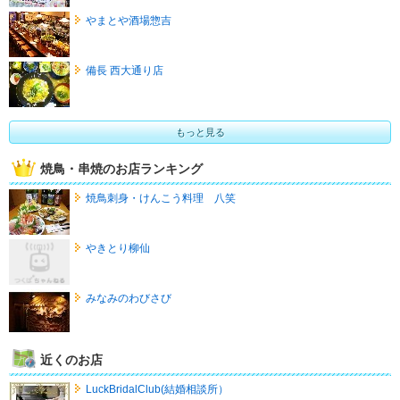
やまとや酒場惣吉
備長 西大通り店
もっと見る
焼鳥・串焼のお店ランキング
焼鳥刺身・けんこう料理 八笑
やきとり柳仙
みなみのわびさび
近くのお店
LuckBridalClub(結婚相談所）