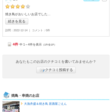
SATの「地鶏と酒肴 音音>」おすすめ度：
4
焼き鳥がおいしいお店でした
続きを見る
訪問
2022-12-14
コメント
0件
4件
中 1～4件を表示
（1P/全1P）
あなたもこのお店のクチコミを書いてみませんか？
クチコミ投稿する
焼鳥・串焼のお店
大漁舟盛＆焼き鳥 居酒屋ごえん