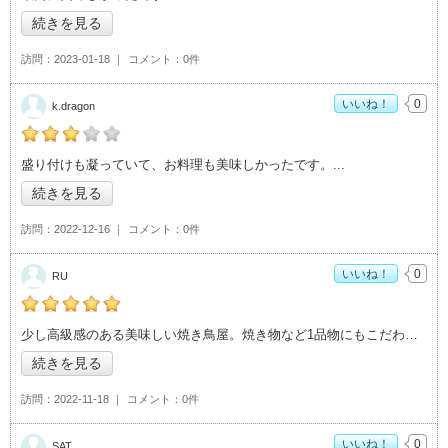
続きを見る
訪問
2023-01-18
コメント
0件
いいね！
0
k.dragon
k.dragonの「地鶏と酒肴 音音>」おすすめ度：
3
盛り付けも凝っていて、お料理も美味しかったです。
続きを見る
訪問
2022-12-16
コメント
0件
いいね！
0
RU
RUの「地鶏と酒肴 音音>」おすすめ度：
5
少し高級感のある美味しい焼き鳥屋。焼き物など1品物にもこだわりを感じます。
続きを見る
訪問
2022-11-18
コメント
0件
いいね！
0
SAT