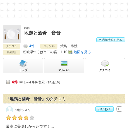
ねね
地鶏と酒肴 音音
店舗情報を見る
4件
焼鳥・串焼
クチコミ
ジャンル
茨城県
つくば市二の宮1-1-10
地図を見る
所在地
トップ
アルバム
クチコミ
4件
中 1～4件を表示
（1P/全1P）
「地鶏と酒肴 音音」のクチコミ
いいね！
0
つばちゃん
つばちゃんの「地鶏と酒肴 音音>」おすすめ度：
4
最高に美味しかったです！