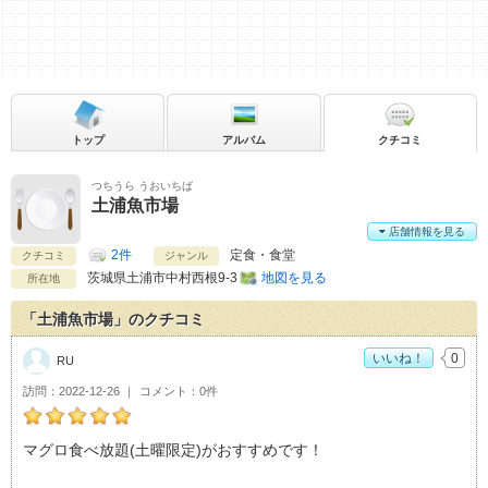
トップ
アルバム
クチコミ
つちうら うおいちば
土浦魚市場
店舗情報を見る
2件
定食・食堂
クチコミ
ジャンル
茨城県
土浦市中村西根9-3
地図を見る
所在地
「土浦魚市場」のクチコミ
いいね！
0
RU
訪問
2022-12-26
コメント
0件
RUの土浦魚市場おすすめ度：
5
マグロ食べ放題(土曜限定)がおすすめです！