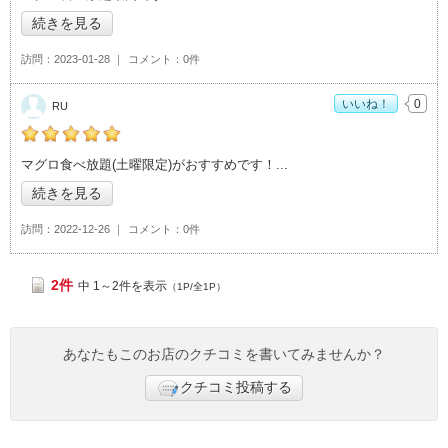
続きを見る
訪問
2023-01-28
コメント
0件
いいね！
0
RU
RUの「土浦魚市場>」おすすめ度：
5
マグロ食べ放題(土曜限定)がおすすめです！
続きを見る
訪問
2022-12-26
コメント
0件
2件
中 1～2件を表示
（1P/全1P）
あなたもこのお店のクチコミを書いてみませんか？
クチコミ投稿する