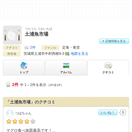
つちうら うおいちば
土浦魚市場
店舗情報を見る
2件
定食・食堂
クチコミ
ジャンル
茨城県
土浦市中村西根9-3
地図を見る
所在地
トップ
アルバム
クチコミ
2件
中 1～2件を表示
（1P/全1P）
「土浦魚市場」のクチコミ
いいね！
0
つばちゃん
つばちゃんの「土浦魚市場>」おすすめ度：
4
マグロ食べ放題最高です！