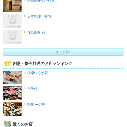
創懐彩匠なかやま
日本料理 柳内
花鳥風月 花
もっと見る
割烹・懐石料理のお店ランキング
福鮨つくば店
八千代
割烹 一の矢
近くのお店