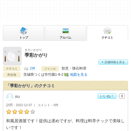
トップ
アルバム
クチコミ
きさいかがり
季彩かがり
店舗情報を見る
2件
割烹・懐石料理
クチコミ
ジャンル
茨城県
つくば市竹園1-9-2
地図を見る
所在地
「季彩かがり」のクチコミ
いいね！
0
RU
訪問
2022-12-07
コメント
0件
RUの季彩かがりおすすめ度：
4
和風居酒屋です！提供は遅めですが、料理は料亭チックで美味し
いです！