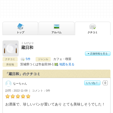
トップ
アルバム
クチコミ
くらびより
蔵日和
店舗情報を見る
5件
カフェ・喫茶
クチコミ
ジャンル
茨城県
つくば市金田38-1
地図を見る
所在地
「蔵日和」のクチコミ
いいね！
0
なーちゃん
訪問
2022-11-09
コメント
0件
なーちゃんの蔵日和おすすめ度：
5
お洒落で、珍しいパンが置いてあり とても美味しそうでした！