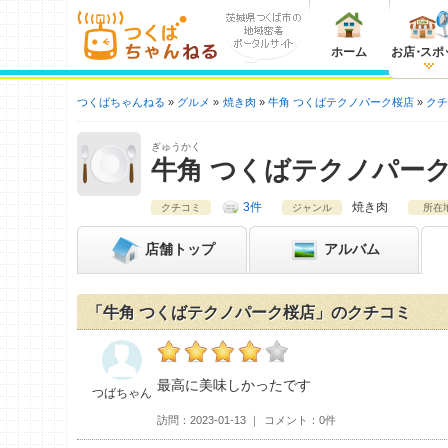
ホーム
お店
・
スポ
つくばちゃんねる
グルメ
焼き肉
牛角 つくばテクノパーク桜店
ク
ぎゅうかく
牛角 つくばテクノパー
3件
焼き肉
クチコミ
ジャンル
所在
店舗
トップ
アルバム
「牛角 つくばテクノパーク桜店」のクチコミ
つばちゃんの牛角 つくばテクノパーク桜店お
最高に美味しかったです
つばちゃん
訪問
2023-01-13
コメント
0件