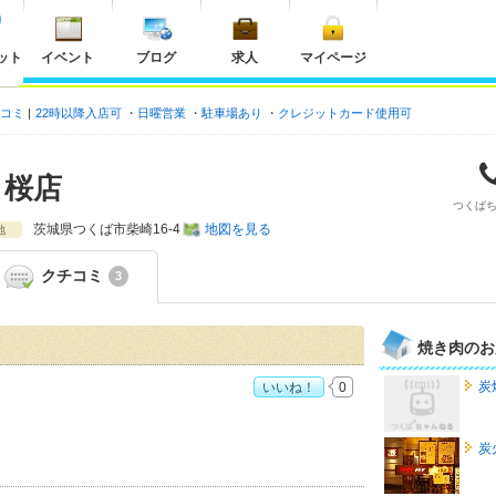
ット
イベント
ブログ
求人
マイページ
チコミ
22時以降入店可
日曜営業
駐車場あり
クレジットカード使用可
ク桜店
つくば
茨城県
つくば市柴崎16-4
地図を見る
地
クチコミ
3
焼き肉のお
炭
いいね！
0
すすめ度：
4
炭