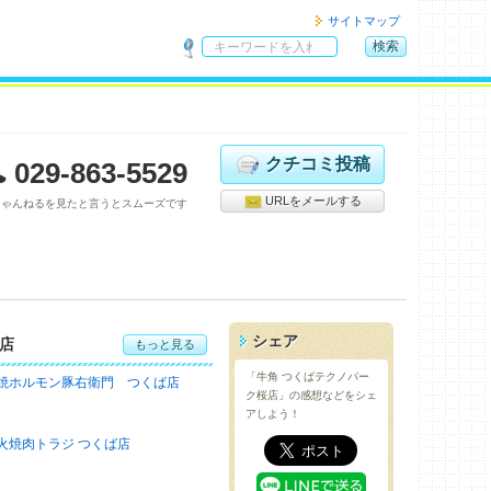
サイトマップ
検索
サ
イ
ト
内
検
クチコミ投稿
029-863-5529
索
URLをメールする
ちゃんねるを見たと言うとスムーズです
シェア
店
もっと見る
「牛角 つくばテクノパー
焼ホルモン豚右衛門 つくば店
ク桜店」の感想などをシェ
アしよう！
火焼肉トラジ つくば店