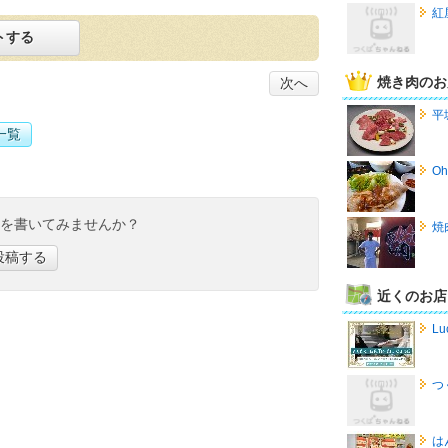
紅
トする
焼き肉のお
次へ
平
一覧
O
ミを書いてみませんか？
焼
投稿する
近くのお店
Lu
つ
は