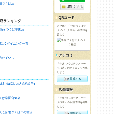
屋つくば店
URLを送る
QRコード
店ランキング
スマホで「牛角 つくばテ
城苑 つくば学園店
クノパーク桜店」の情報を
見よう！
h!にくダイニング一喜
クチコミ
肉たていし
「牛角 つくばテクノパー
ク桜店」のクチコミを投稿
しよう！
投稿する
ckBridalClub(結婚相談所）
店舗情報
くば学園合気会
「牛角 つくばテクノパー
ク桜店」の店舗情報を編集
しよう！
んこ広場つくば二の宮店
編集する