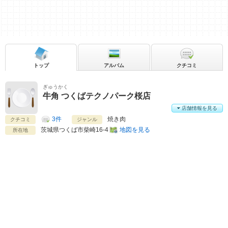
トップ
アルバム
クチコミ
ぎゅうかく
牛角 つくばテクノパーク桜店
店舗情報を見る
3件
焼き肉
クチコミ
ジャンル
茨城県
つくば市柴崎16-4
地図を見る
所在地