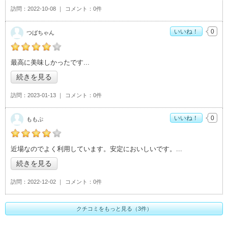
訪問
2022-10-08
コメント
0件
いいね！
0
つばちゃん
の「牛角 つくばテクノパーク桜店」おすすめ度：
4
最高に美味しかったです
続きを見る
訪問
2023-01-13
コメント
0件
いいね！
0
ももぷ
の「牛角 つくばテクノパーク桜店」おすすめ度：
4
近場なのでよく利用しています。安定においしいです。
続きを見る
訪問
2022-12-02
コメント
0件
クチコミをもっと見る（3件）