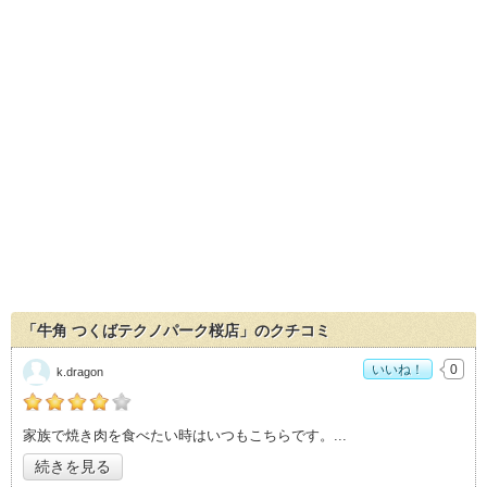
「牛角 つくばテクノパーク桜店」のクチコミ
いいね！
0
k.dragon
の「牛角 つくばテクノパーク桜店」おすすめ度：
4
家族で焼き肉を食べたい時はいつもこちらです。
続きを見る