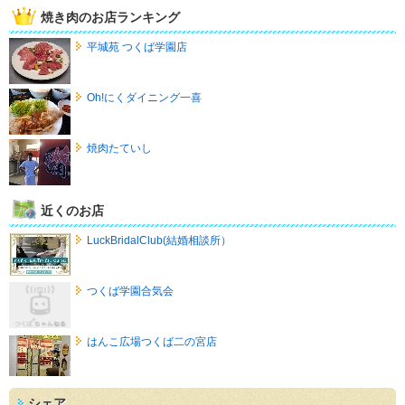
焼き肉のお店ランキング
平城苑 つくば学園店
Oh!にくダイニング一喜
焼肉たていし
近くのお店
LuckBridalClub(結婚相談所）
つくば学園合気会
はんこ広場つくば二の宮店
シェア