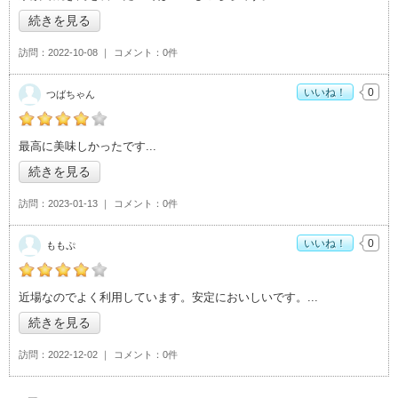
続きを見る
訪問
2022-10-08
コメント
0件
いいね！
0
つばちゃん
つばちゃんの「牛角 つくばテクノパーク桜店>」おすすめ度：
4
最高に美味しかったです
続きを見る
訪問
2023-01-13
コメント
0件
いいね！
0
ももぷ
ももぷの「牛角 つくばテクノパーク桜店>」おすすめ度：
4
近場なのでよく利用しています。安定においしいです。
続きを見る
訪問
2022-12-02
コメント
0件