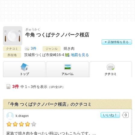
ぎゅうかく
牛角 つくばテクノパーク桜店
店舗情報を見る
3件
焼き肉
クチコミ
ジャンル
茨城県
つくば市柴崎16-4
地図を見る
所在地
トップ
アルバム
クチコミ
3件
中 1～3件を表示
（1P/全1P）
「牛角 つくばテクノパーク桜店」のクチコミ
いいね！
0
k.dragon
k.dragonの「牛角 つくばテクノパーク桜店>」おすすめ度：
4
家族で焼き肉を食べたい時はいつもこちらです。