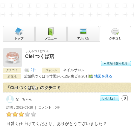
トップ
メニュー
アルバム
クチコミ
しえるつくばてん
Ciel つくば店
店舗情報を見る
2件
ネイルサロン
クチコミ
ジャンル
茨城県
つくば市竹園2-8-12伊東ビル201
地図を見る
所在地
「Ciel つくば店」のクチコミ
いいね！
0
なーちゃん
訪問
2022-03-28
コメント
0件
なーちゃんのCiel つくば店おすすめ度：
3
可愛く仕上げてくださり、ありがとうございました？