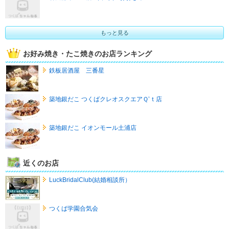
もっと見る
お好み焼き・たこ焼きのお店ランキング
鉄板居酒屋 三番星
築地銀だこ つくばクレオスクエアＱ’ｔ店
築地銀だこ イオンモール土浦店
近くのお店
LuckBridalClub(結婚相談所）
つくば学園合気会