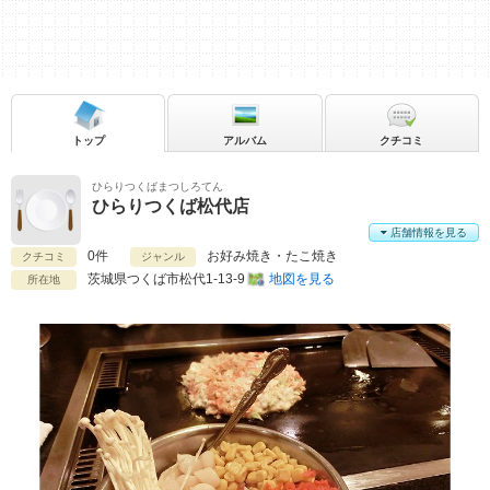
トップ
アルバム
クチコミ
ひらりつくばまつしろてん
ひらりつくば松代店
店舗情報を見る
0件
お好み焼き・たこ焼き
クチコミ
ジャンル
茨城県
つくば市松代1-13-9
地図を見る
所在地