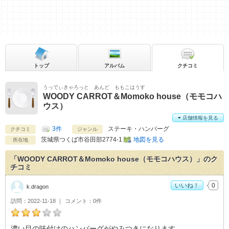
トップ
アルバム
クチコミ
うっでぃきゃろっと あんど ももこはうす
WOODY CARROT＆Momoko house（モモコハ
ウス）
店舗情報を見る
3件
ステーキ・ハンバーグ
クチコミ
ジャンル
茨城県
つくば市谷田部2774-1
地図を見る
所在地
「WOODY CARROT＆Momoko house（モモコハウス）」のク
チコミ
いいね！
0
k.dragon
訪問
2022-11-18
コメント
0件
k.dragonのWOODY CARROT＆Momoko house（モモコハウ
濃い目の味付けのハンバーグがやみつきになります。