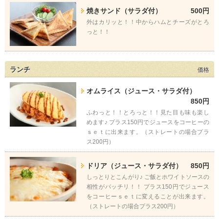
焼きサンド（サラダ付）
500円
外はカリッと！！中からハムとチーズがとろ
っと！！
ランチ
価格
オムライス（ジュース・サラダ付）
850円
ふわっと！！とろっと！！見た目も味も楽し
めます♪ プラス150円でジュースをコーヒーの
ｓｅｔに出来ます。（ストレートの場合プラ
ス200円）
ドリア（ジュース・サラダ付）
850円
しっとりとこんがり♪ ご飯とホワイトソースの
相性がバッチリ！！ プラス150円でジュース
をコーヒーｓｅｔに変えることが出来ます。
（ストレートの場合プラス200円）