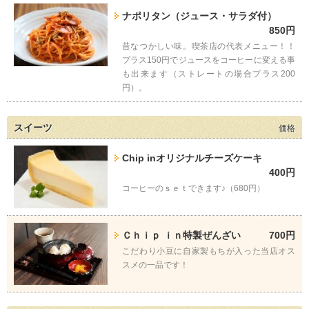
ナポリタン（ジュース・サラダ付）
850円
昔なつかしい味。喫茶店の代表メニュー！！
プラス150円でジュースをコーヒーに変える事
も出来ます（ストレートの場合プラス200
円）。
スイーツ
価格
Chip inオリジナルチーズケーキ
400円
コーヒーのｓｅｔできます♪（680円）
Ｃｈｉｐ ｉｎ特製ぜんざい
700円
こだわり小豆に自家製もちが入った当店オス
スメの一品です！