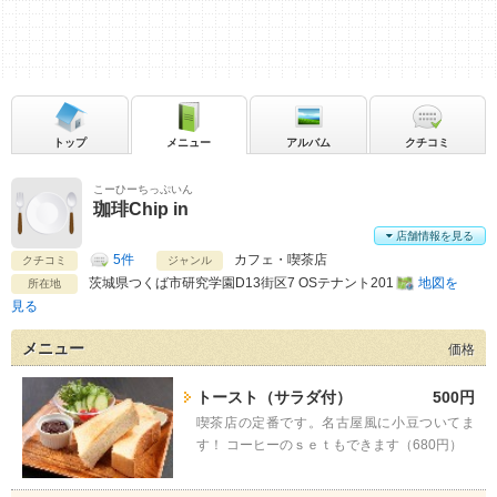
トップ
メニュー
アルバム
クチコミ
こーひーちっぷいん
珈琲Chip in
店舗情報を見る
5件
カフェ・喫茶店
クチコミ
ジャンル
茨城県
つくば市研究学園D13街区7 OSテナント201
地図を
所在地
見る
メニュー
価格
トースト（サラダ付）
500円
喫茶店の定番です。名古屋風に小豆ついてま
す！ コーヒーのｓｅｔもできます（680円）