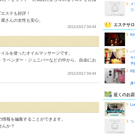
メ
フ
ズエステも好評！
り屋さんの女性も安心。
エステサロ
2011/10/17 04:44
K
ハ
オイルを使ったオイルマッサージです。
サ
・ラベンダー・ジュニパーなどの中から、自由にお
予
R
2011/10/17 04:44
身
近くのお店
Lu
の情報を編集することができます。
つ
せんか？