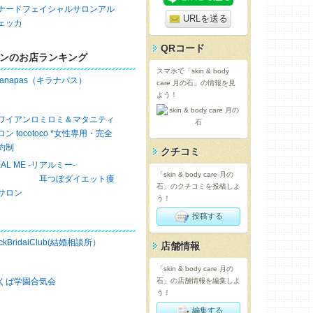
ナードフェイシャルサロンアル
URLを送る
ェッカ
QRコード
ンのお店ランキング
スマホで「skin & body
iranapas（キラナパス）
care 月の石」の情報を見
よう！
ワイアンロミロミ＆マタニティ
ロン tocotoco *女性専用・完全
約制
クチコミ
EAL ME -リアルミー-
「skin & body care 月の
耳つぼダイエット痩
石」のクチコミを投稿しよ
サロン
う！
投稿する
ckBridalClub(結婚相談所）
店舗情報
「skin & body care 月の
くば学園合気会
石」の店舗情報を編集しよ
う！
編集する