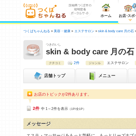
ホーム
お店
・
スポ
つくばちゃんねる
美容・健康
エステサロン
skin & body care 月の石
つきのいし
skin & body care 月の石
2件
エステサロン
クチコミ
ジャンル
店舗
トップ
メニュー
お店のトピックが2件あります。
2件
中 1～2件を表示
（1P/全1P）
メッセージ
エステ・マッサージをもっと気軽に、もっとリーズナブ