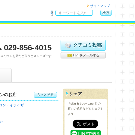
サイトマップ
検索
サ
イ
ト
内
検
クチコミ投稿
029-856-4015
索
URLをメールする
ちゃんねるを見たと言うとスムーズです
シェア
ンのお店
もっと見る
「skin & body care 月の
ロン・イライザ
石」の感想などをシェアし
よう！
is