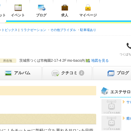
ット
イベント
ブログ
求人
マイページ
トピックス
リラクゼーション
その他ブライダル
駐車場あり
つくば
茨城県
つくば市梅園2-17-4 2F mo-baco内
地図を見る
所在地
アルバム
クチコミ
ブログ
2
エステサロ
サ
癒s
ルに！をモットーに気軽に立ち寄れるサロンを目指