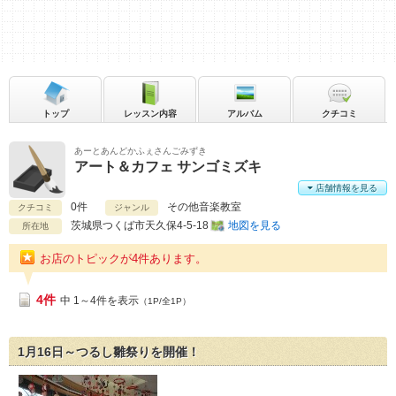
トップ
レッスン内容
アルバム
クチコミ
あーとあんどかふぇさんごみずき
アート＆カフェ サンゴミズキ
店舗情報を見る
0件
その他音楽教室
クチコミ
ジャンル
茨城県
つくば市天久保4-5-18
地図を見る
所在地
お店のトピックが4件あります。
4件
中 1～4件を表示
（1P/全1P）
1月16日～つるし雛祭りを開催！