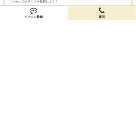
「Lotus」のクチコミを投稿しよう！
投稿する
クチコミ投稿
電話
店舗情報
「Lotus」の店舗情報を編集しよう！
編集する
会員登録
無料会員登録
オーナー申請
オーナー申請
閉店申請
閉店申請