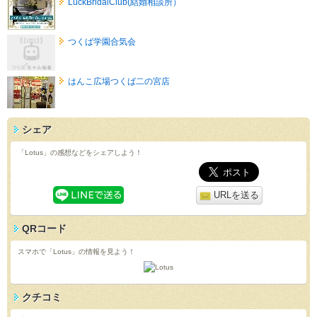
LuckBridalClub(結婚相談所）
つくば学園合気会
はんこ広場つくば二の宮店
シェア
「Lotus」の感想などをシェアしよう！
URLを送る
QRコード
スマホで「Lotus」の情報を見よう！
クチコミ