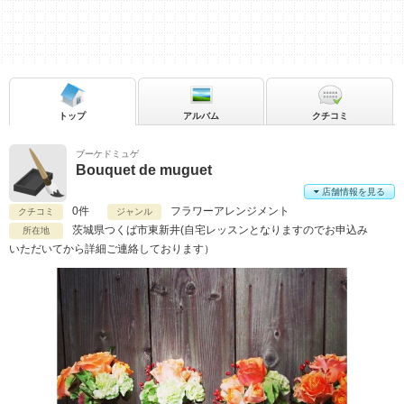
トップ
アルバム
クチコミ
ブーケドミュゲ
Bouquet de muguet
店舗情報を見る
0件
フラワーアレンジメント
クチコミ
ジャンル
茨城県
つくば市東新井(自宅レッスンとなりますのでお申込み
所在地
いただいてから詳細ご連絡しております）