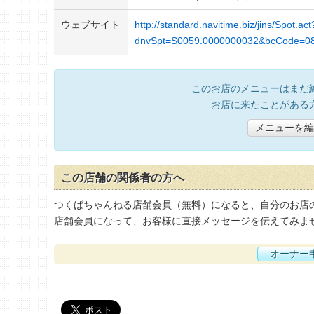
ウェブサイト
http://standard.navitime.biz/jins/Spot.act
dnvSpt=S0059.0000000032&bcCode=0
このお店のメニューはまだ
お店に来たことがある
メニューを編
この店舗の関係者の方へ
つくばちゃんねる店舗会員（無料）になると、自分のお店
店舗会員になって、お客様に直接メッセージを伝えてみま
オーナー