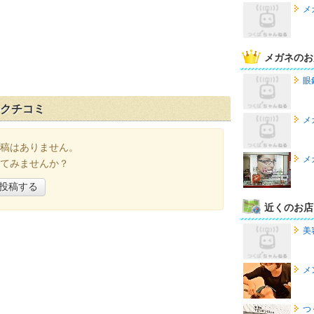
メ
メガネのお
眼
のクチコミ
メ
稿はありません。
メ
てみませんか？
投稿する
近くのお店
美
メ
つ