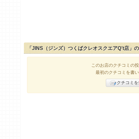
「JINS（ジンズ）つくばクレオスクエアQ’t店」
このお店のクチコミの投
最初のクチコミを書い
クチコミを