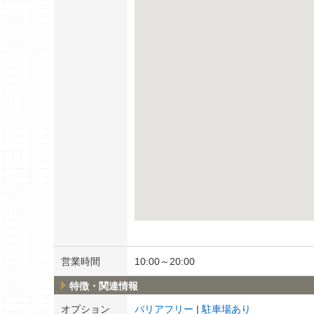
営業時間
10:00～20:00
特徴・関連情報
オプション
バリアフリー
駐車場あり