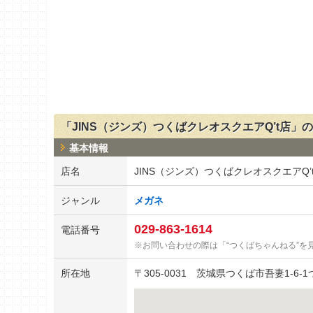
「JINS（ジンズ）つくばクレオスクエアQ’t店」
基本情報
店名
JINS（ジンズ）つくばクレオスクエアQ’
ジャンル
メガネ
029-863-1614
電話番号
お問い合わせの際は「“つくばちゃんねる”を
所在地
〒
305-0031
茨城県つくば市吾妻1-6-1つ