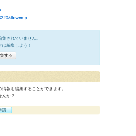
?
8220&flow=mp
編集されていません。
方は編集しよう！
集する
の情報を編集することができます。
せんか？
申請