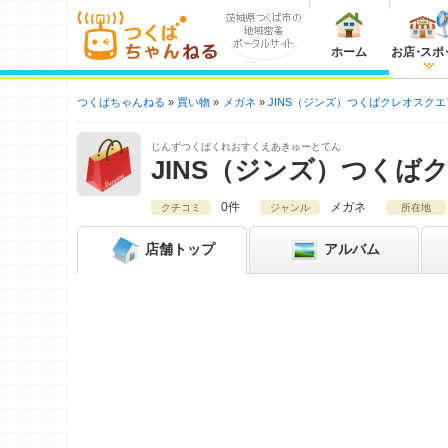
ホーム
お店
・
スポ
つくばちゃんねる
買い物
メガネ
JINS（ジンズ）つくばクレオスクエア
じんずつくばくれおすくえあきゅーとてん
JINS（ジンズ）つくばク
0件
メガネ
クチコミ
ジャンル
所在地
店舗
トップ
アルバム