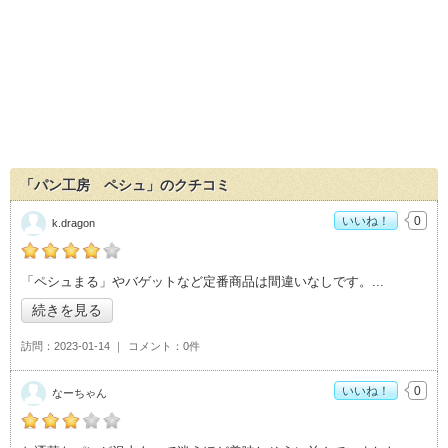
「パン工房 ペシュ」のクチコミ
いいね！
0
k.dragon
の「パン工房 ペシュ」おすすめ度：
4
「ペシュまる」やバゲットなど定番商品は間違いなしです。
続きを見る
訪問
2023-01-14
コメント
0件
いいね！
0
なーちゃん
の「パン工房 ペシュ」おすすめ度：
3