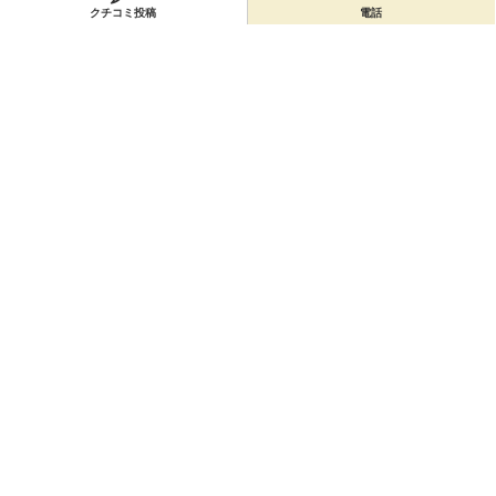
クチコミ投稿
電話
会員登録
無料会員登録
オーナー申請
オーナー申請
閉店申請
閉店申請
ホームに戻ってお店を探す
お店のクーポン
お店のトピックス