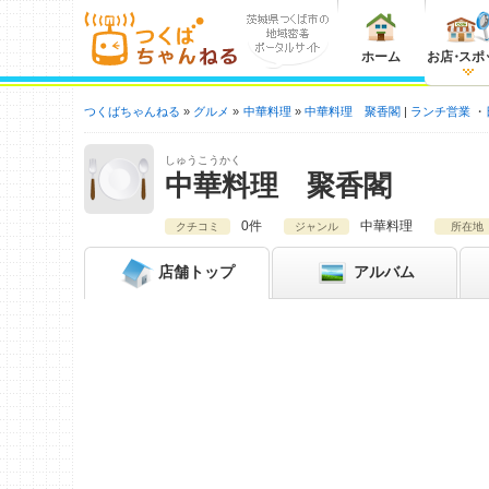
ホーム
お店
・
スポ
つくばちゃんねる
グルメ
中華料理
中華料理 聚香閣
ランチ営業
しゅうこうかく
中華料理 聚香閣
0件
中華料理
クチコミ
ジャンル
所在地
店舗
トップ
アルバム