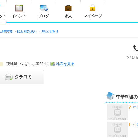
ット
イベント
ブログ
求人
マイページ
日曜営業
飲み放題あり
駐車場あり
つくば
茨城県
つくば市小茎294-1
地図を見る
クチコミ
中華料理の
中
中