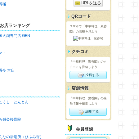
URLを送る
芳楼
QRコード
お店ランキング
スマホで「中華料理 聚香
閣」の情報を見よう！
国火鍋専門店 GEN
クチコミ
マト
「中華料理 聚香閣」のク
チコミを投稿しよう！
香亭 本店
投稿する
店舗情報
「中華料理 聚香閣」の店
たくし とんとん
舗情報を編集しよう！
編集する
ら鍼灸接骨院
会員登録
んなの居場所（ひふみ杏）