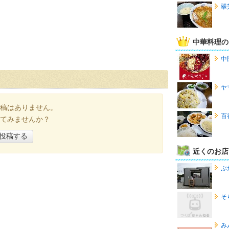
翠
中華料理の
中
ヤ
稿はありません。
百
てみませんか？
投稿する
近くのお店
ぶ
そ
み