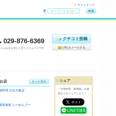
サイトマップ
検索
サ
イ
ト
内
検
クチコミ投稿
029-876-6369
索
URLをメールする
ちゃんねるを見たと言うとスムーズです
シェア
お店
もっと見る
「中華料理 聚香閣」の感
国料理 台北大飯店
想などをシェアしよう！
国美食処 らーめんグー