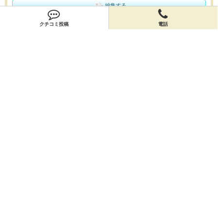
編集する
クチコミ投稿
電話
会員登録
無料会員登録
オーナー申請
オーナー申請
閉店申請
閉店申請
ホームに戻ってお店を探す