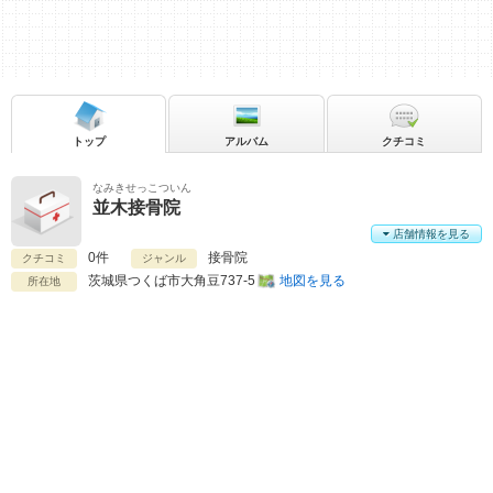
トップ
アルバム
クチコミ
なみきせっこついん
並木接骨院
店舗情報を見る
0件
接骨院
クチコミ
ジャンル
茨城県
つくば市大角豆737-5
地図を見る
所在地