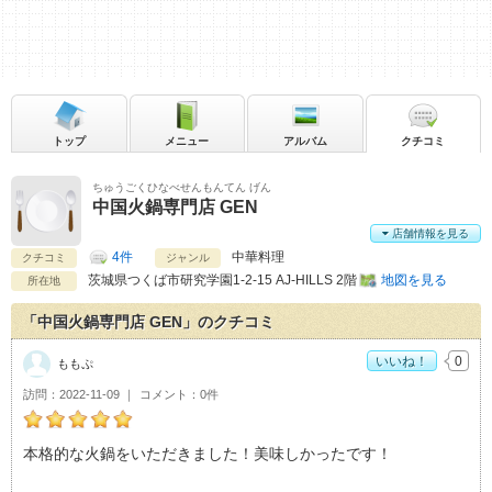
トップ
メニュー
アルバム
クチコミ
ちゅうごくひなべせんもんてん げん
中国火鍋専門店 GEN
店舗情報を見る
4件
中華料理
クチコミ
ジャンル
茨城県
つくば市研究学園1-2-15 AJ-HILLS 2階
地図を見る
所在地
「中国火鍋専門店 GEN」のクチコミ
いいね！
0
ももぷ
訪問
2022-11-09
コメント
0件
ももぷの中国火鍋専門店 GENおすすめ度：
5
本格的な火鍋をいただきました！美味しかったです！