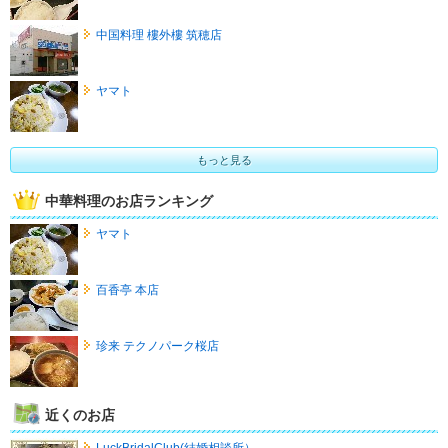
中国料理 樓外樓 筑穂店
ヤマト
もっと見る
中華料理のお店ランキング
ヤマト
百香亭 本店
珍来 テクノパーク桜店
近くのお店
LuckBridalClub(結婚相談所）