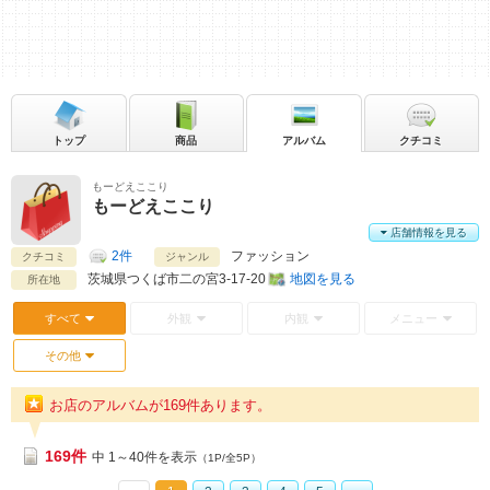
トップ
商品
アルバム
クチコミ
もーどえここり
もーどえここり
店舗情報を見る
2件
ファッション
クチコミ
ジャンル
茨城県
つくば市二の宮3-17-20
地図を見る
所在地
すべて
外観
内観
メニュー
その他
お店のアルバムが169件あります。
169件
中 1～40件を表示
（1P/全5P）