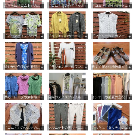
こちらは『コムト』のサマーニット、深いグリーンが印象的です
『コムト』のハイネックカットソーは超個性的☆格好良く着こなしたいですね
『コムト』のショートベストは白いTシャツやノースリーブのワンピースと合いそう♫
『マークケイン』のカットソーは肌触りも格好良さもピカ一です☆
『タッチ』のカーディガンは、さり気なく肩や首にかけてもお洒落ですね
『フェリーラ』のノースリーブシャツはディテールが凝っていてステキです
鮮やかな色使いが新鮮な『タッチ』のカーディガン＆ノースリーブカットソー
『ラジェンテ』のワンピースはリネン素材でとても涼しげです
軽くて履き心地抜群♫『エグチ』ストラップシューズ
襟のドレープや素材感にこだわりが感じられる『タッチ』のトップスたち
店内のディスプレイも、夏らしいさわやかな色使いのものが増えて来ました
インナーや盛夏の主役！カラフルなノースリーブカットソー色々☆
『コムト』のシルクカーディガンは、合わせるアイテムを選ばない優秀品です♡
シルエットの美しさには定評があります『マークケイン』のパンツ
こちらは『タッチ』のネックカバー♫日焼けやエアコンから守ってくれます