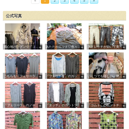
«
1
2
3
4
5
»
公式写真
着心地バツグン☆『コムト』のリバーシブルコート
あたたかニット♡色々揃ってます！！
ストレッチが効いて美脚効果も抜群のパンツたち、左の２本はなんとリバーシブル！！
こちらも『フェリーラ』のTシャツ、襟のカッティングも絶妙ですね
『フェリーラ』のカットソーは重ね着でカラーコーディネートを楽しむのがおススメです
いくつでもほしい、便利なショートソックスやフットカバーも揃っています♡
『フェリーラ』のノースリーブTシャツは、肩のギャザーがポイントです
『タッチ』のカットソーやカーディガンは早い者勝ちですよ♪
『コムト』のニットチュニックは、大胆なデザインが新鮮です！