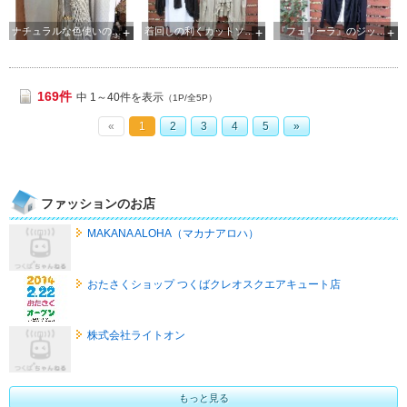
ナチュラルな色使いのジレは、夏ならインにTシャツを合わせても
着回しの利くカットソーやカーデは何枚も欲しいですね！
『フェリーラ』のジッパー使いがお洒落なパーカー
169件
中 1～40件を表示
（1P/全5P）
«
1
2
3
4
5
»
ファッションのお店
MAKANA ALOHA（マカナアロハ）
おたさくショップ つくばクレオスクエアキュート店
株式会社ライトオン
もっと見る