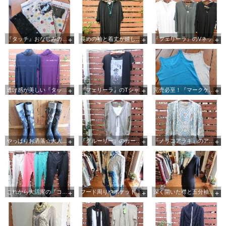
『タッチ』おなじみの水玉柄が可愛い☆腕カバーです
長めの袖と着丈が嬉しい『フェリーラ』の黒Tシャツは13,800円
『フェリーラ』のVネックカットソーは首元を美しく魅せてくれます
透け感が美しい『タッチ』のハイネックカットソーは残り僅か
『フェリーラ』のTシャツは一枚でサマになる便利アイテムです♡
完売必至！『マークケイン』のタンクトップ☆
やっぱりお洒落☆大人気『フェリーラ』のレインブーツ
『グルーリー』のカーディガンはワンピースやシャツに羽織っても
『ノリコアラキ』のアンサンブルは単品使いもできて便利です♪
これから大活躍の『コムト』のサブリナパンツは18,000円です♪
フード周りやポケットの柄使いがお洒落なパーカーは、薄手で着心地バツグンです
深く開いた襟と五分袖、着丈の長さも女性らしさ満点で良いですね♡