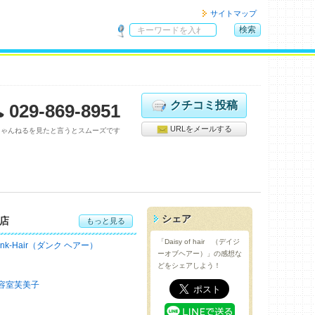
サイトマップ
検索
サ
イ
ト
内
検
クチコミ投稿
029-869-8951
索
URLをメールする
ちゃんねるを見たと言うとスムーズです
シェア
店
もっと見る
「Daisy of hair （デイジ
ank-Hair（ダンク ヘアー）
ーオブヘアー）」の感想な
どをシェアしよう！
容室芙美子