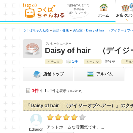
ホーム
お店
・
スポ
つくばちゃんねる
美容・健康
美容室
Daisy of hair （デイジーオ
でいじーおぶへあー
Daisy of hair （
1件
美容室
クチコミ
ジャンル
所在
店舗
トップ
アルバム
1件
中 1～1件を表示
（1P/全1P）
「Daisy of hair （デイジーオブヘアー）」の
k.dragonの「Daisy of hair （デイ
アットホームな雰囲気です。
k.dragon