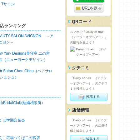
．Tサロン
URLを送る
QRコード
店ランキング
スマホで「Daisy of hair
EAUTY SALON AVIGNON ～ア
（デイジーオブヘアー）」
ニヨン～
の情報を見よう！
w York Designs美容室 二の宮
店（ニューヨークデザイン）
クチコミ
ir Salon Chou Chou（ヘアサロ
 シュシュ）
「Daisy of hair （デイジ
ーオブヘアー）」のクチコ
ミを投稿しよう！
投稿する
ckBridalClub(結婚相談所）
店舗情報
くば学園合気会
「Daisy of hair （デイジ
ーオブヘアー）」の店舗情
報を編集しよう！
んこ広場つくば二の宮店
編集する