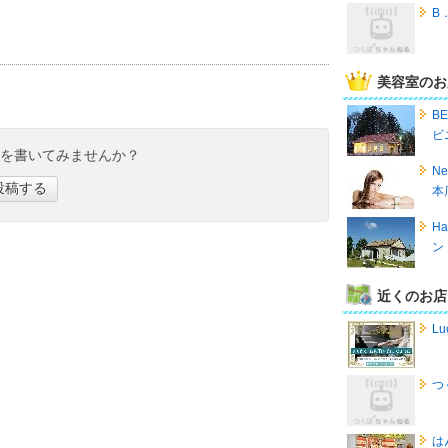
B
美容室のお
B
ビ
ミを書いてみませんか？
Ne
投稿する
本
Ha
ン
近くのお店
Lu
つ
は