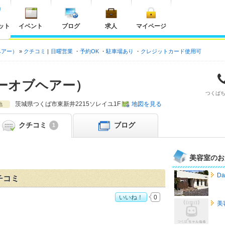
ット
イベント
ブログ
求人
マイページ
ブヘアー）
クチコミ
日曜営業
予約OK
駐車場あり
クレジットカード使用可
デイジーオブヘアー）
つくば
茨城県
つくば市東新井
2215ソレイユ1F
地図を見る
地
クチコミ
ブログ
1
美容室のお
D
クチコミ
いいね！
0
美
ジーオブヘアー）>」おすすめ度：
4