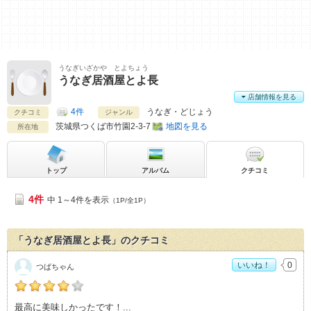
うなぎいざかや とよちょう
うなぎ居酒屋とよ長
店舗情報を見る
4件
うなぎ・どじょう
クチコミ
ジャンル
茨城県
つくば市竹園2-3-7
地図を見る
所在地
トップ
アルバム
クチコミ
4件
中 1～4件を表示
（1P/全1P）
「うなぎ居酒屋とよ長」のクチコミ
いいね！
0
つばちゃん
つばちゃんの「うなぎ居酒屋とよ長>」おすすめ度：
4
最高に美味しかったです！