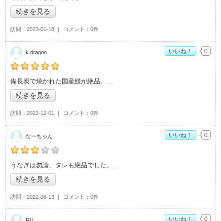
続きを見る
訪問
2023-01-18
コメント
0件
いいね！
0
k.dragon
k.dragonの「うなぎ居酒屋とよ長>」おすすめ度：
5
備長炭で焼かれた国産鰻が絶品。
続きを見る
訪問
2022-12-01
コメント
0件
いいね！
0
なーちゃん
なーちゃんの「うなぎ居酒屋とよ長>」おすすめ度：
3
うなぎは勿論、タレも絶品でした。
続きを見る
訪問
2022-06-13
コメント
0件
いいね！
0
RU