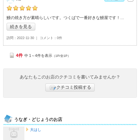
RUの「うなぎ居酒屋とよ長>」おすすめ度：
5
鰻の焼き方が素晴らしいです。つくばで一番好きな鰻屋です！
続きを見る
訪問
2022-11-30
コメント
0件
4件
中 1～4件を表示
（1P/全1P）
あなたもこのお店のクチコミを書いてみませんか？
クチコミ投稿する
うなぎ・どじょうのお店
大はし