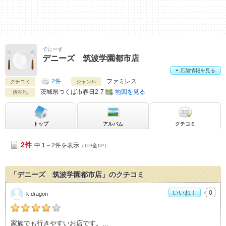
でにーず
デニーズ 筑波学園都市店
店舗情報を見る
2件
ファミレス
クチコミ
ジャンル
茨城県
つくば市春日2-7
地図を見る
所在地
トップ
アルバム
クチコミ
2件
中 1～2件を表示
（1P/全1P）
「デニーズ 筑波学園都市店」のクチコミ
いいね！
0
k.dragon
k.dragonの「デニーズ 筑波学園都市店>」おすすめ度：
4
家族でも行きやすいお店です。