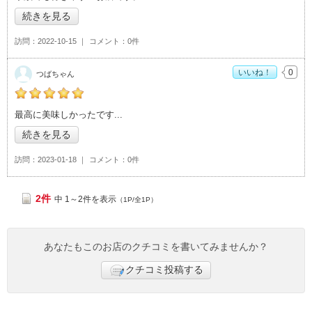
続きを見る
訪問
2022-10-15
コメント
0件
いいね！
0
つばちゃん
つばちゃんの「デニーズ 筑波学園都市店>」おすすめ度：
5
最高に美味しかったです
続きを見る
訪問
2023-01-18
コメント
0件
2件
中 1～2件を表示
（1P/全1P）
あなたもこのお店のクチコミを書いてみませんか？
クチコミ投稿する