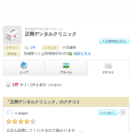
まさおかでんたるくりにっく
正岡デンタルクリニック
店舗情報を見る
1件
小児歯科
クチコミ
ジャンル
茨城県
つくば市明神378-25
地図を見る
所在地
トップ
アルバム
クチコミ
1件
中 1～1件を表示
（1P/全1P）
「正岡デンタルクリニック」のクチコミ
いいね！
0
k.dragon
k.dragonの「正岡デンタルクリニック>」おすすめ度：
4
土日も診察してくださるので助かります。