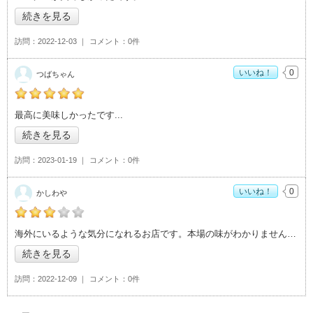
続きを見る
訪問
2022-12-03
コメント
0件
いいね！
0
つばちゃん
つばちゃんの「ENGLISH NOW CAFE>」おすすめ度：
5
最高に美味しかったです
続きを見る
訪問
2023-01-19
コメント
0件
いいね！
0
かしわや
かしわやの「ENGLISH NOW CAFE>」おすすめ度：
3
海外にいるような気分になれるお店です。本場の味がわかりませんが、本場の味なのかな
続きを見る
訪問
2022-12-09
コメント
0件