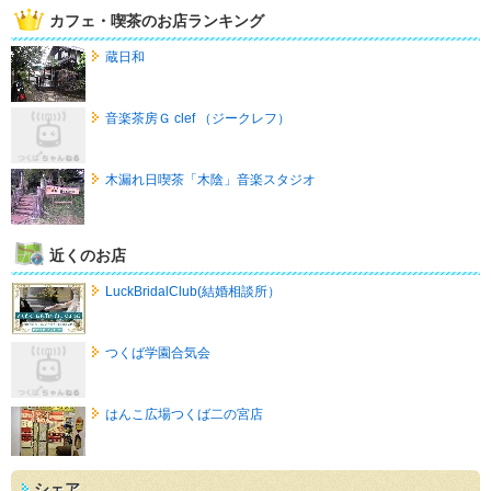
カフェ・喫茶のお店ランキング
蔵日和
音楽茶房Ｇ clef （ジークレフ）
木漏れ日喫茶「木陰」音楽スタジオ
近くのお店
LuckBridalClub(結婚相談所）
つくば学園合気会
はんこ広場つくば二の宮店
シェア