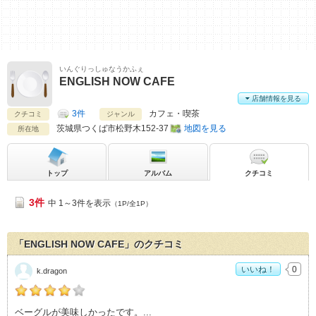
いんぐりっしゅなうかふぇ
ENGLISH NOW CAFE
店舗情報を見る
3件
カフェ・喫茶
クチコミ
ジャンル
茨城県
つくば市松野木152-37
地図を見る
所在地
トップ
アルバム
クチコミ
3件
中 1～3件を表示
（1P/全1P）
「ENGLISH NOW CAFE」のクチコミ
いいね！
0
k.dragon
k.dragonの「ENGLISH NOW CAFE>」おすすめ度：
4
ベーグルが美味しかったです。