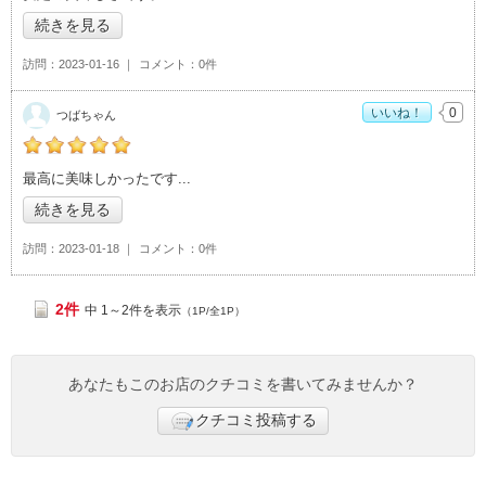
続きを見る
訪問
2023-01-16
コメント
0件
いいね！
0
つばちゃん
つばちゃんの「松屋 つくば東大通り店>」おすすめ度：
5
最高に美味しかったです
続きを見る
訪問
2023-01-18
コメント
0件
2件
中 1～2件を表示
（1P/全1P）
あなたもこのお店のクチコミを書いてみませんか？
クチコミ投稿する