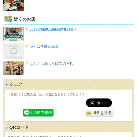
近くのお店
LuckBridalClub(結婚相談所）
つくば学園合気会
はんこ広場つくば二の宮店
シェア
「松屋 つくば東大通り店」の感想などをシェアしよう！
URLを送る
QRコード