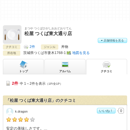
まつや つくばひがしおおどおりてん
松屋 つくば東大通り店
店舗情報を見る
2件
丼物
クチコミ
ジャンル
茨城県
つくば市妻木1768-1
地図を見る
所在地
トップ
アルバム
クチコミ
2件
中 1～2件を表示
（1P/全1P）
「松屋 つくば東大通り店」のクチコミ
いいね！
0
k.dragon
k.dragonの「松屋 つくば東大通り店>」おすすめ度：
4
安定の美味しさです。