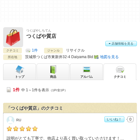
つくばやしちてん
つくばや質店
店舗情報を見る
1件
リサイクル
クチコミ
ジャンル
茨城県
つくば市東新井32-4 Daiyama Bld
地図を見る
所在地
トップ
商品
アルバム
クチコミ
1件
中 1～1件を表示
（1P/全1P）
「つくばや質店」のクチコミ
いいね！
0
RU
RUの「つくばや質店>」おすすめ度：
5
説明がとても丁寧で、他店より高く買い取っていただけます！