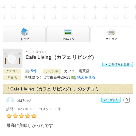
トップ
アルバム
クチコミ
かふぇ りびんぐ
Cafe Living（カフェ リビング）
店舗情報を見る
5件
カフェ・喫茶店
クチコミ
ジャンル
茨城県
つくば市東新井26-13
地図を見る
所在地
「Cafe Living（カフェ リビング）」のクチコミ
いいね！
0
つばちゃん
訪問
2023-01-18
コメント
0件
つばちゃんのCafe Living（カフェ リビング）おすすめ度：
5
最高に美味しかったです