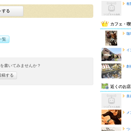
有
トする
カフェ・喫
珈琲
一覧
イ
ミを書いてみませんか？
創
投稿する
近くのお店
美
メ
つ