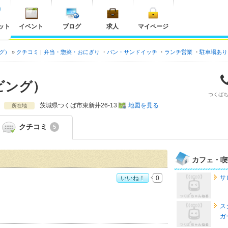
ット
イベント
ブログ
求人
マイページ
ング）
クチコミ
弁当・惣菜・おにぎり
パン・サンドイッチ
ランチ営業
駐車場あり
リビング）
つくば
茨城県
つくば市東新井26-13
地図を見る
所在地
クチコミ
5
カフェ・喫
サ
いいね！
0
グ）おすすめ度：
4
ス
ガ