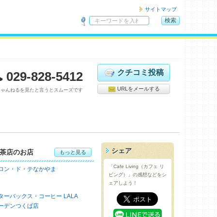
サイトマップ
検索
サ
イ
ト
内
検
クチコミ投稿
029-828-5412
索
URLをメールする
ちゃんねるを見たと言うとスムーズです
シェア
茶店のお店
もっと見る
「Cafe Living（カフェ リ
ロン・ド・テなかやま
ビング）」の感想などをシ
ェアしよう！
ターバックス・コーヒー LALA
ーデンつくば店