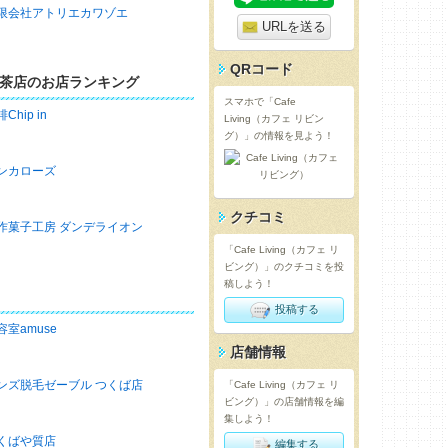
限会社アトリエカワゾエ
URLを送る
QRコード
茶店のお店ランキング
スマホで「Cafe
Chip in
Living（カフェ リビン
グ）」の情報を見よう！
ンカローズ
クチコミ
作菓子工房 ダンデライオン
「Cafe Living（カフェ リ
ビング）」のクチコミを投
稿しよう！
投稿する
容室amuse
店舗情報
ンズ脱毛ゼーブル つくば店
「Cafe Living（カフェ リ
ビング）」の店舗情報を編
集しよう！
くばや質店
編集する