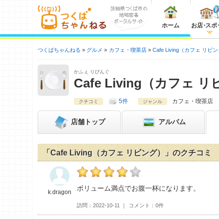
ホーム
お店
・
スポ
つくばちゃんねる
グルメ
カフェ・喫茶店
Cafe Living（カフェ リビ
かふぇ りびんぐ
Cafe Living（カフェ 
5件
カフェ・喫茶店
クチコミ
ジャンル
店舗
トップ
アルバム
「Cafe Living（カフェ リビング）」のクチコミ
k.dragonのCafe Living（カフェ リビン
ボリューム満点でお腹一杯になります。
k.dragon
訪問
2022-10-11
コメント
0件