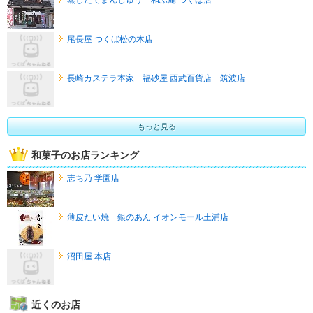
尾長屋 つくば松の木店
長崎カステラ本家 福砂屋 西武百貨店 筑波店
もっと見る
和菓子のお店ランキング
志ち乃 学園店
薄皮たい焼 銀のあん イオンモール土浦店
沼田屋 本店
近くのお店