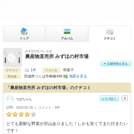
トップ
アルバム
クチコミ
みずほのむらいちば
農産物直売所 みずほの村市場
店舗情報を見る
1件
和菓子
クチコミ
ジャンル
茨城県
つくば市柳橋496
地図を見る
所在地
「農産物直売所 みずほの村市場」のクチコミ
いいね！
0
つばちゃん
訪問
2023-01-25
コメント
0件
つばちゃんの農産物直売所 みずほの村市場おすすめ度：
4
とても新鮮な野菜が沢山ありました！しかも安くてまた行きたい
です！