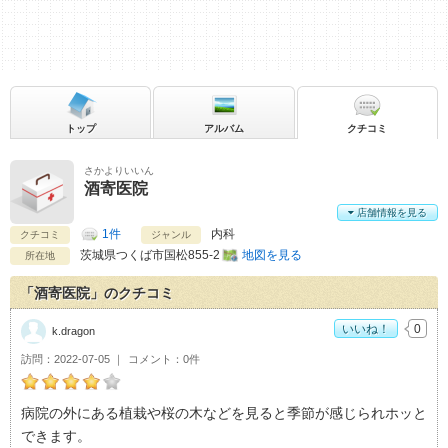
トップ
アルバム
クチコミ
さかよりいいん
酒寄医院
店舗情報を見る
1件
内科
クチコミ
ジャンル
茨城県
つくば市国松855-2
地図を見る
所在地
「酒寄医院」のクチコミ
いいね！
0
k.dragon
訪問
2022-07-05
コメント
0件
k.dragonの酒寄医院おすすめ度：
4
病院の外にある植栽や桜の木などを見ると季節が感じられホッと
できます。