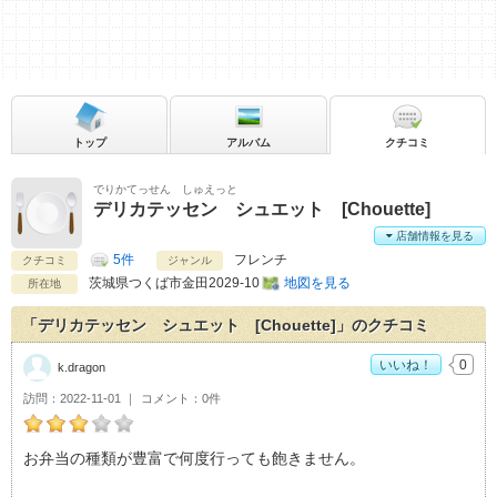
トップ
アルバム
クチコミ
でりかてっせん しゅえっと
デリカテッセン シュエット [Chouette]
店舗情報を見る
5件
フレンチ
クチコミ
ジャンル
茨城県
つくば市金田2029-10
地図を見る
所在地
「デリカテッセン シュエット [Chouette]」のクチコミ
いいね！
0
k.dragon
訪問
2022-11-01
コメント
0件
k.dragonのデリカテッセン シュエット [Chouette]おすすめ
お弁当の種類が豊富で何度行っても飽きません。
度：
3