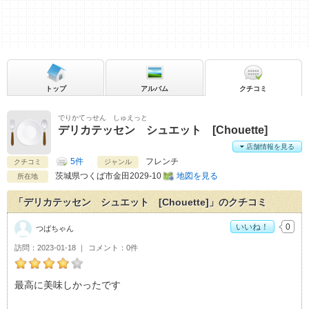
トップ
アルバム
クチコミ
でりかてっせん しゅえっと
デリカテッセン シュエット [Chouette]
店舗情報を見る
5件
フレンチ
クチコミ
ジャンル
茨城県
つくば市金田2029-10
地図を見る
所在地
「デリカテッセン シュエット [Chouette]」のクチコミ
いいね！
0
つばちゃん
訪問
2023-01-18
コメント
0件
つばちゃんのデリカテッセン シュエット [Chouette]おすす
最高に美味しかったです
め度：
4