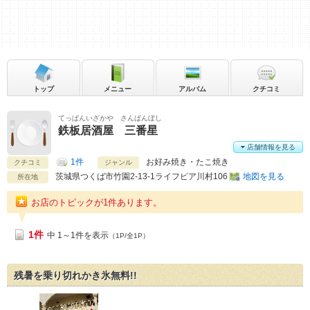
トップ
メニュー
アルバム
クチコミ
てっぱんいざかや さんばんぼし
鉄板居酒屋 三番星
店舗情報を見る
1件
お好み焼き・たこ焼き
クチコミ
ジャンル
茨城県
つくば市竹園2-13-1ライフピア川村106
地図を見る
所在地
お店のトピックが1件あります。
1件
中 1～1件を表示
（1P/全1P）
残暑を乗り切れかき氷無料!!