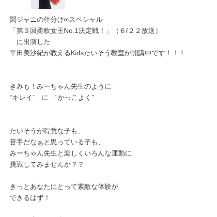
関ジャニの仕分け∞スペシャル
「第３回柔軟女王No.1決定戦！」（６/２２放送）
に出演した
平田美沙紀が教えるKidsたいそう教室が開講中です！！！
きみも！みーちゃん先生のように
“キレイ” に “かっこよく”
たいそうが得意な子も、
苦手だなぁと思っている子も、
みーちゃん先生と楽しくいろんな運動に
挑戦してみませんか？？
きっとあなたにとって素敵な体験が
できるはず！