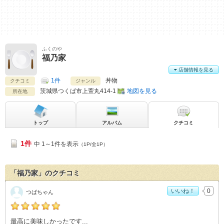
ふくのや
福乃家
店舗情報を見る
1件
丼物
クチコミ
ジャンル
茨城県
つくば市上萱丸414-1
地図を見る
所在地
トップ
アルバム
クチコミ
1件
中 1～1件を表示
（1P/全1P）
「福乃家」のクチコミ
いいね！
0
つばちゃん
つばちゃんの「福乃家>」おすすめ度：
5
最高に美味しかったです