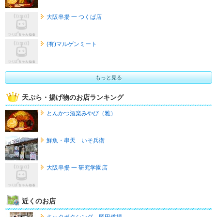
大阪串揚 一 つくば店
(有)マルゲンミート
もっと見る
天ぷら・揚げ物のお店ランキング
とんかつ酒楽みやび（雅）
鮮魚・串天 いそ兵衛
大阪串揚 一 研究学園店
近くのお店
キックボクシング 岡田道場