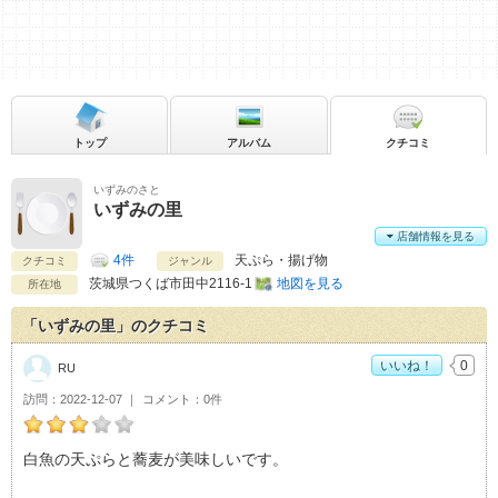
トップ
アルバム
クチコミ
いずみのさと
いずみの里
店舗情報を見る
4件
天ぷら・揚げ物
クチコミ
ジャンル
茨城県
つくば市田中2116-1
地図を見る
所在地
「いずみの里」のクチコミ
いいね！
0
RU
訪問
2022-12-07
コメント
0件
RUのいずみの里おすすめ度：
3
白魚の天ぷらと蕎麦が美味しいです。